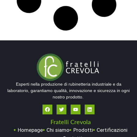
L 015
L 017
Rosone leggero d.56
Rosone d.60 26/19
verniciato con dicitura
verniciato
VAI ALLA SCHEDA
VAI ALLA SCHEDA
L 018
L 019
Controdado 1/2-3/8-30/19
Ranella 1/2-3/8