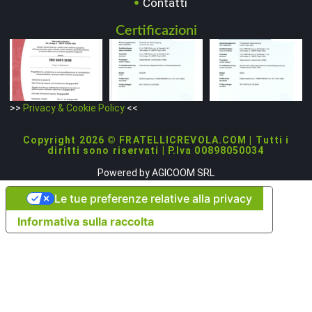
VAI ALLA SCHEDA
VAI ALLA SCHEDA
L 020
L 021
Raccordo diritto c/alette
Raccordo 90° c/alette con
con tubo Ø 10
tubo Ø 10
VAI ALLA SCHEDA
VAI ALLA SCHEDA