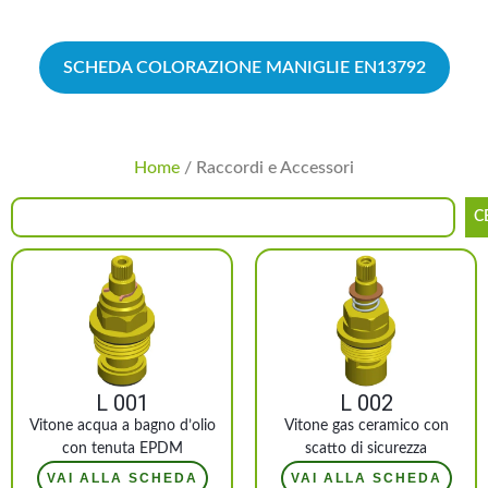
SCHEDA COLORAZIONE MANIGLIE EN13792
Home
/ Raccordi e Accessori
C
L 001
L 002
Vitone acqua a bagno d’olio
Vitone gas ceramico con
con tenuta EPDM
scatto di sicurezza
VAI ALLA SCHEDA
VAI ALLA SCHEDA