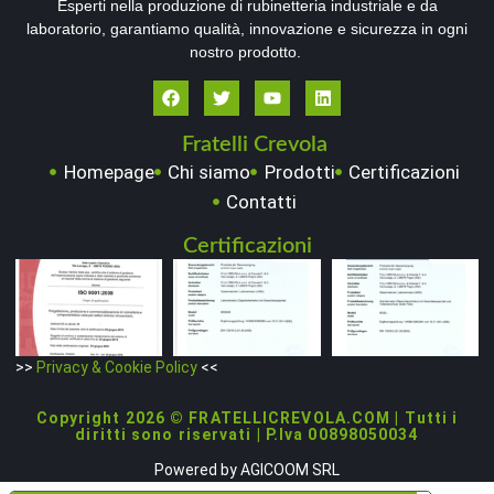
Esperti nella produzione di rubinetteria industriale e da
laboratorio, garantiamo qualità, innovazione e sicurezza in ogni
nostro prodotto.
Fratelli Crevola
Homepage
Chi siamo
Prodotti
Certificazioni
Contatti
Certificazioni
>>
Privacy & Cookie Policy
<<
Copyright 2026 © FRATELLICREVOLA.COM | Tutti i
diritti sono riservati | P.Iva 00898050034
Powered by
AGICOOM SRL