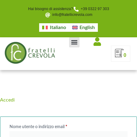
Hai bisogno di assistenza?
+39 0322 97 303
info@fratellicrevola.com
Italiano
English
0
Accedi
Nome utente o indirizzo email
*