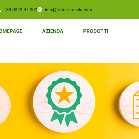
+39 0322 97 303
info@fratellicrevola.com
OMEPAGE
AZIENDA
PRODOTTI
CERT