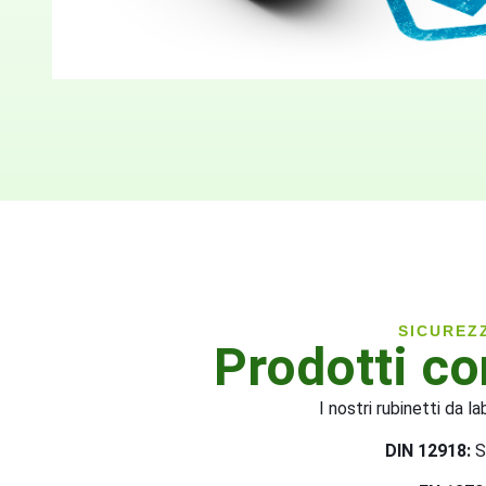
SICUREZ
Prodotti co
I nostri rubinetti da l
DIN 12918:
St