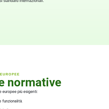
osi standard internazionali.
 EUROPEE
re normative
ve europee più esigenti:
 funzionalità.