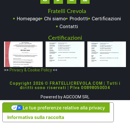
Fratelli Crevola
Homepage
Chi siamo
Prodotti
Certificazioni
Contatti
Certificazioni
>>
Privacy & Cookie Policy
<<
Copyright 2026 © FRATELLICREVOLA.COM | Tutti i
diritti sono riservati | P.Iva 00898050034
Powered by
AGICOOM SRL
Le tue preferenze relative alla privacy
Informativa sulla raccolta